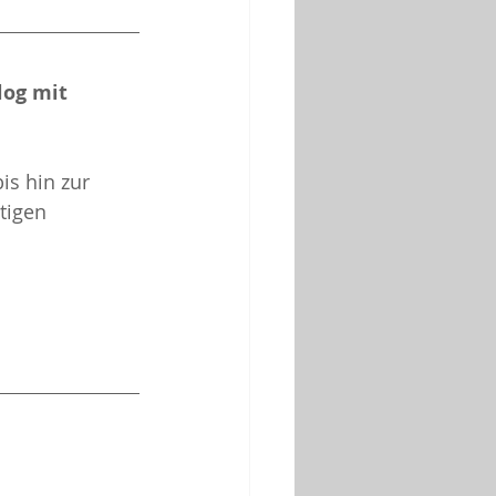
og mit 
bis hin zur 
tigen 