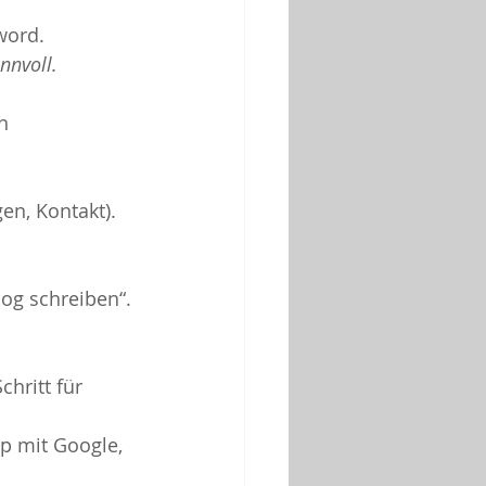
word.
nnvoll.
n 
en, Kontakt).
og schreiben“.
chritt für 
p mit Google, 