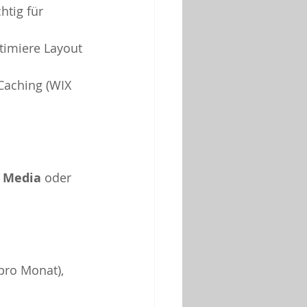
htig für 
ptimiere Layout 
Caching (WIX 
l Media
 oder 
pro Monat), 