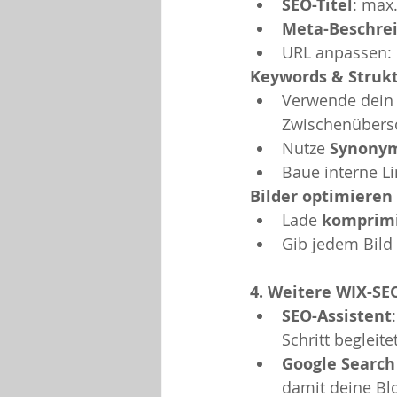
SEO-Titel
: max
Meta-Beschre
URL anpassen: 
Keywords & Struk
Verwende dein
Zwischenübersch
Nutze 
Synonym
Baue interne Li
Bilder optimieren
Lade 
komprimi
Gib jedem Bild 
4. Weitere WIX-S
SEO-Assistent
Schritt begleitet
Google Search
damit deine Blo