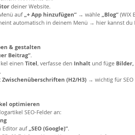
itor
 deiner Website.
 Menü auf 
„+ App hinzufügen“
 → wähle 
„Blog“
 (WIX 
cheint automatisch in deinem Menü → hier kannst du 
ben & gestalten
er Beitrag“
.
kel einen 
Titel
, verfasse den 
Inhalt
 und füge 
Bilder,
.
 
Zwischenüberschriften (H2/H3)
 → wichtig für SEO
ikel optimieren
logartikel SEO-Felder an:
ung
 Editor auf 
„SEO (Google)“
.