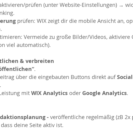
aktivieren/prüfen (unter Website-Einstellungen) → wic
nking.
ierung
 prüfen: WIX zeigt dir die mobile Ansicht an, o
.
timieren: Vermeide zu große Bilder/Videos, aktiviere 
n viel automatisch).
ntlichen & verbreiten
öffentlichen“
.
eitrag über die eingebauten Buttons direkt auf 
Socia
.
Leistung mit 
WIX Analytics
 oder 
Google Analytics
.
daktionsplanung - 
veröffentliche regelmäßig (zB 2x 
dass deine Seite aktiv ist.