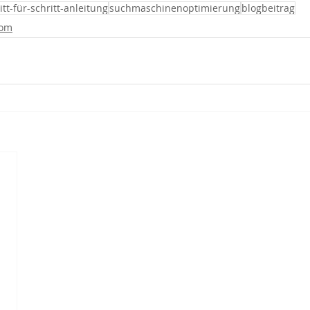
itt-für-schritt-anleitung
suchmaschinenoptimierung
blogbeitrag
com