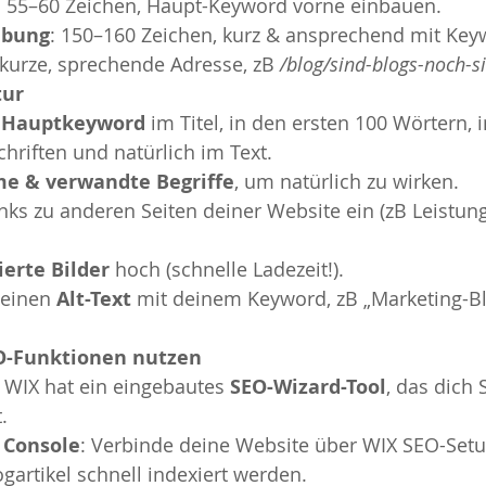
. 55–60 Zeichen, Haupt-Keyword vorne einbauen.
ibung
: 150–160 Zeichen, kurz & ansprechend mit Key
kurze, sprechende Adresse, zB 
/blog/sind-blogs-noch-si
tur
 
Hauptkeyword
 im Titel, in den ersten 100 Wörtern, i
riften und natürlich im Text.
e & verwandte Begriffe
, um natürlich zu wirken.
nks zu anderen Seiten deiner Website ein (zB Leistung
erte Bilder
 hoch (schnelle Ladezeit!).
einen 
Alt-Text
 mit deinem Keyword, zB „Marketing-Bl
EO-Funktionen nutzen
: WIX hat ein eingebautes 
SEO-Wizard-Tool
, das dich S
.
 Console
: Verbinde deine Website über WIX SEO-Setu
gartikel schnell indexiert werden.