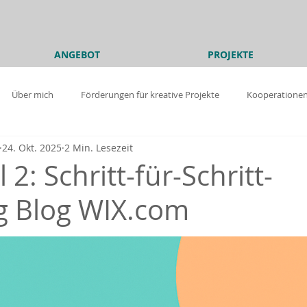
ANGEBOT
PROJEKTE
Über mich
Förderungen für kreative Projekte
Kooperatione
24. Okt. 2025
2 Min. Lesezeit
rungen für kreative Projekte
Über mich
Online Business
l 2: Schritt-für-Schritt-
g Blog WIX.com
Barrierefreiheit
Know-how
Grafik und Design
Texte