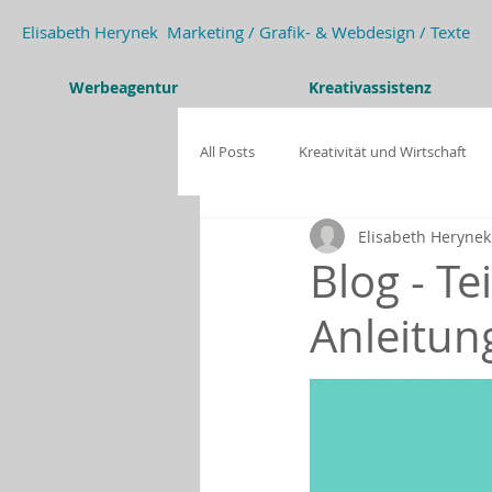
Elisabeth Herynek Marketing / Grafik- & Webdesign / Texte
Werbeagentur
Kreativassistenz
All Posts
Kreativität und Wirtschaft
Elisabeth Herynek
Kreativität und Wirtschaft
Förde
Blog - Tei
Anleitun
WiX.com
DSGVO
KI