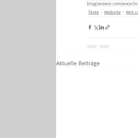
blog
seo
wix.com
wix
schr
Texte
Website
WiX.
Aktuelle Beiträge