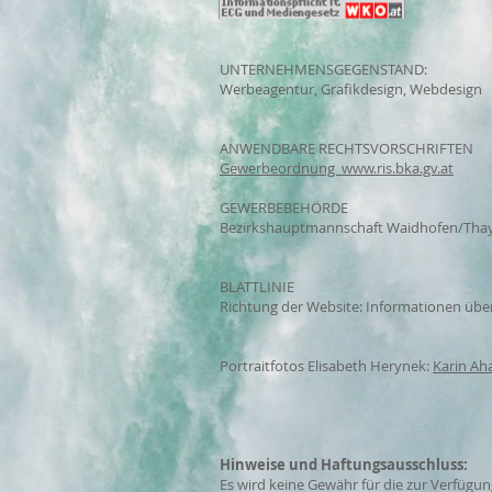
Mitglied der WK NÖ:
UNTERNEHMENSGEGENSTAND:
Werbeagentur, Grafikdesign, Webdesign
ANWENDBARE RECHTSVORSCHRIFTEN
Gewerbeordnung www.ris.bka.gv.at
GEWERBEBEHÖRDE
Bezirkshauptmannschaft Waidhofen/Tha
BLATTLINIE​
Richtung der Website: Informationen über
Portraitfotos Elisabeth Herynek:
Karin A
Hinweise und Haftungsausschluss:
Es wird keine Gewähr für die zur Verfügu