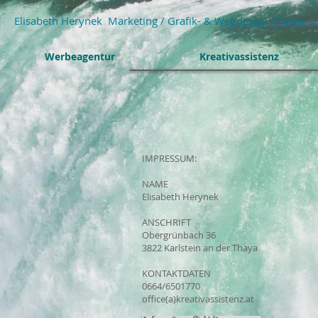
Elisabeth Herynek Marketing / Grafik- & Webdesign / Texte
Werbeagentur
Kreativassistenz
IMPRESSUM:
NAME
Elisabeth Herynek
ANSCHRIFT
Obergrünbach 36
3822 Karlstein an der Thaya
KONTAKTDATEN
0664/6501770
office(a)kreativassistenz.at