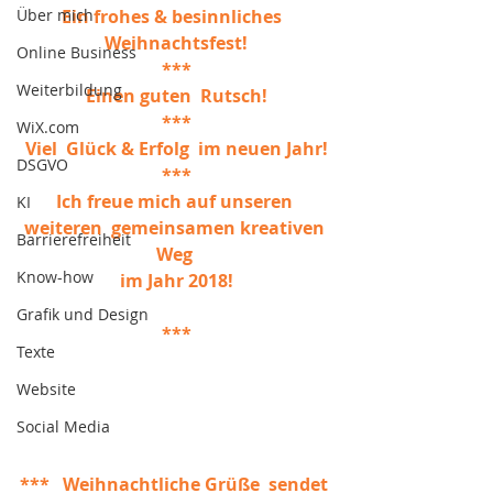
Über mich
Ein frohes & besinnliches  
Weihnachtsfest!
Online Business
***
Weiterbildung
Einen guten  Rutsch!
***
WiX.com
Viel  Glück & Erfolg  im neuen Jahr!
DSGVO
***
Ich freue mich auf unseren 
KI
weiteren  gemeinsamen kreativen 
Barrierefreiheit
Weg
Know-how
im Jahr 2018!
Grafik und Design
***
Texte
Website
Social Media
***   Weihnachtliche Grüße  sendet 