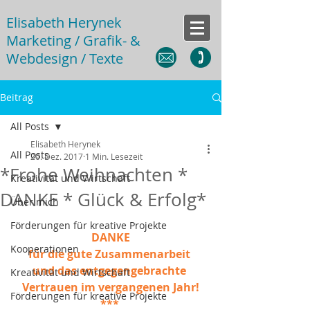
Elisabeth Herynek
Marketing / Grafik- &
Webdesign / Texte
Beitrag
All Posts
Elisabeth Herynek
All Posts
20. Dez. 2017
1 Min. Lesezeit
*Frohe Weihnachten *
Kreativität und Wirtschaft
DANKE * Glück & Erfolg*
Über mich
Förderungen für kreative Projekte
DANKE
Kooperationen
für die gute Zusammenarbeit 
und das entgegengebrachte 
Kreativität und Wirtschaft
Vertrauen im vergangenen Jahr!
Förderungen für kreative Projekte
***