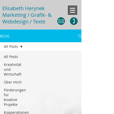
Elisabeth Herynek
Marketing / Grafik- &
Webdesign / Texte
BLOG
All Posts
All Posts
Kreativität
und
Wirtschaft
Über mich
Förderungen
für
kreative
Projekte
Kooperationen