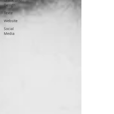
Grafik und
Design
Texte
Website
Social
Media