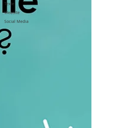
Texte
Website
Social Media