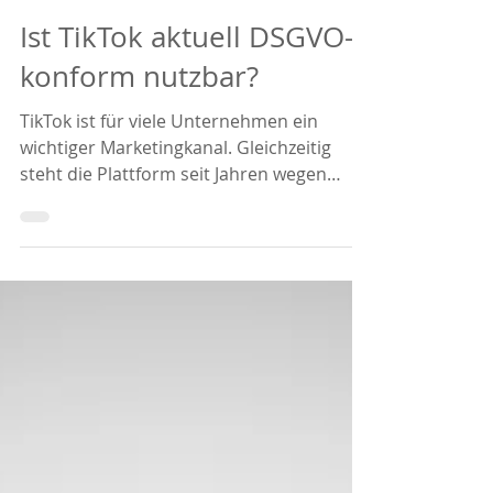
Elisabeth Herynek
5. Jan.
4 Min. Lesezeit
Ist TikTok aktuell DSGVO-
konform nutzbar?
TikTok ist für viele Unternehmen ein
wichtiger Marketingkanal. Gleichzeitig
steht die Plattform seit Jahren wegen
Datentransfers nach China im Fokus der
europäischen
Datenschutzaufsichtsbehörden. Die
zentrale Frage lautet daher: Ist TikTok
derzeit DSGVO-konform nutzbar?