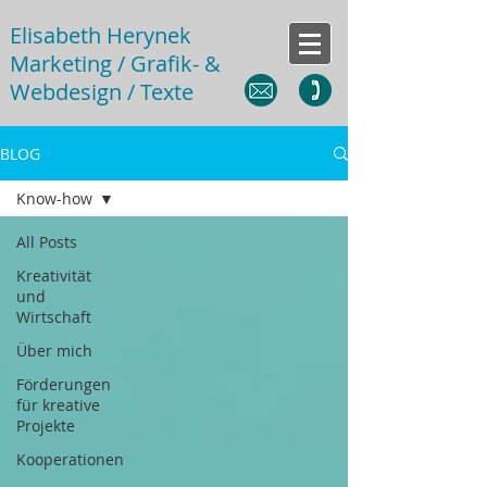
Elisabeth Herynek
Marketing / Grafik- &
Webdesign / Texte
BLOG
Know-how
All Posts
Kreativität
und
Wirtschaft
Über mich
Förderungen
für kreative
Projekte
Kooperationen