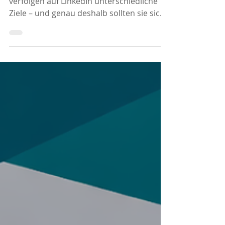
Sichtbarkeit
Privatprofil und Unternehmensseite
verfolgen auf LinkedIn unterschiedliche
Ziele – und genau deshalb sollten sie sich
ergänzen, statt miteinander zu
konkurrieren. Während dein Privatprofil
Vertrauen aufbaut, Persönlichkeit zeigt
und Reichweite erzielt, präsentiert deine
Unternehmensseite deine Leistungen,
Referenzen und dein Know-how. Mit einer
durchdachten Strategie und intelligentem
Content Repurposing holst du das
Maximum aus beiden Profilen heraus und
sparst gleichzeiti