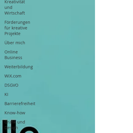
Kreativität
und
Wirtschaft
Förderungen
für kreative
Projekte
Über mich
Online
Business
Weiterbildung
WiX.com
DSGVO
KI
Barrierefreiheit
Know-how
Grafik und
Design