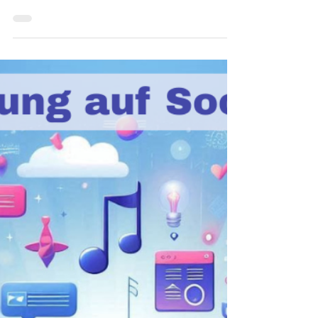
Einführung in ChatGPT -
Teil I - Grundlagen
Künstliche Intelligenz verändert, wie wir
arbeiten, lernen und kommunizieren –
und ChatGPT steht dabei im Mittelpunkt.
Dieses Werkzeug kann Texte schreiben,
Ideen entwickeln, komplexe Themen
erklären oder Projekte strukturieren.
Doch um das volle Potenzial
auszuschöpfen, braucht es ein
grundlegendes Verständnis für seine
Funktionen, Stärken und Grenzen. In
diesem Beitrag erfährst du, wie ChatGPT
funktioniert.