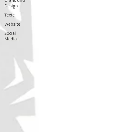
Grafik und
Design
Texte
Website
Social
Media