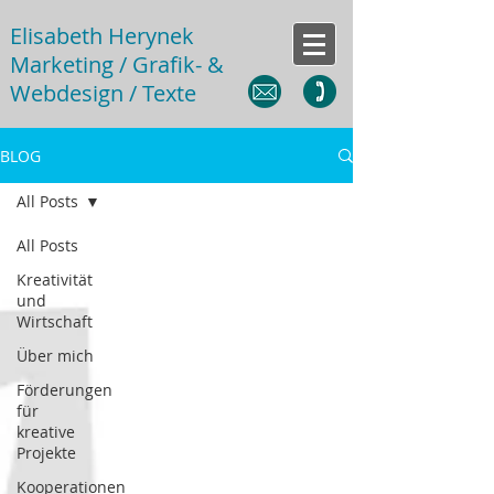
Elisabeth Herynek
Marketing / Grafik- &
Webdesign / Texte
BLOG
All Posts
All Posts
Kreativität
und
Wirtschaft
Über mich
Förderungen
für
kreative
Projekte
Kooperationen