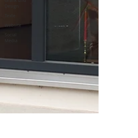
Grafik und
Design
Texte
Website
Social
Media