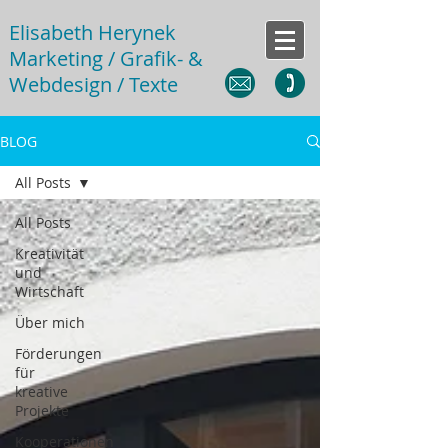
Elisabeth Herynek
Marketing / Grafik- &
Webdesign / Texte
BLOG
All Posts
All Posts
Kreativität
und
Wirtschaft
Über mich
Förderungen
für
kreative
Projekte
Kooperationen