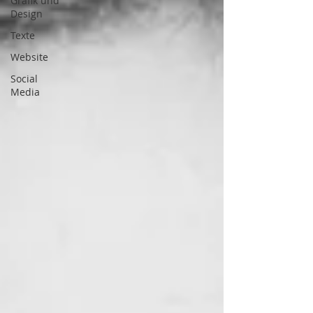
Grafik und
Design
Texte
Website
Social
Media