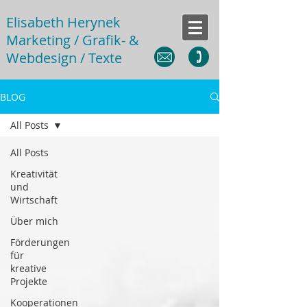
Elisabeth Herynek
Marketing / Grafik- &
Webdesign / Texte
BLOG
All Posts
All Posts
Kreativität
und
Wirtschaft
Über mich
Förderungen
für
kreative
Projekte
Kooperationen