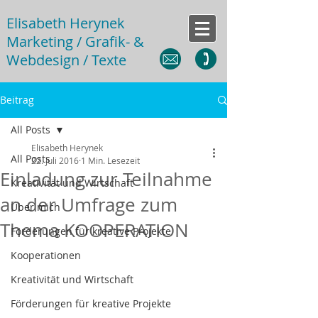
Elisabeth Herynek
Marketing / Grafik- &
Webdesign / Texte
Beitrag
All Posts
Elisabeth Herynek
All Posts
22. Juli 2016
1 Min. Lesezeit
Einladung zur Teilnahme
Kreativität und Wirtschaft
an der Umfrage zum
Über mich
Thema KOOPERATION
Förderungen für kreative Projekte
Kooperationen
Kreativität und Wirtschaft
Förderungen für kreative Projekte