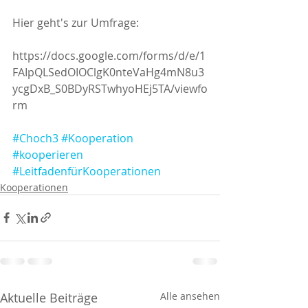
Hier geht's zur Umfrage:
https://docs.google.com/forms/d/e/1
FAIpQLSedOIOClgK0nteVaHg4mN8u3
ycgDxB_S0BDyRSTwhyoHEj5TA/viewfo
rm
#Choch3
#Kooperation
#kooperieren
#LeitfadenfürKooperationen
Kooperationen
Aktuelle Beiträge
Alle ansehen