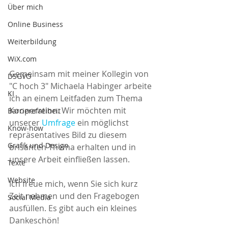
Über mich
Online Business
Weiterbildung
WiX.com
Gemeinsam mit meiner Kollegin von 
DSGVO
"C hoch 3" Michaela Habinger arbeite 
KI
ich an einem Leitfaden zum Thema 
Kooperation. Wir möchten mit 
Barrierefreiheit
unserer 
Umfrage
ein möglichst 
Know-how
repräsentatives Bild zu diesem 
Grafik und Design
brisanten Thema erhalten und in 
unsere Arbeit einfließen lassen.
Texte
Website
Ich freue mich, wenn Sie sich kurz 
Zeit nehmen und den Fragebogen 
Social Media
ausfüllen. Es gibt auch ein kleines 
Dankeschön!