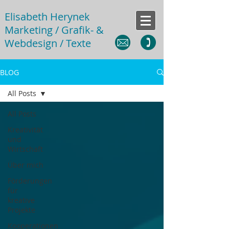
Elisabeth Herynek
Marketing / Grafik- &
Webdesign / Texte
BLOG
All Posts
All Posts
Kreativität
und
Wirtschaft
Über mich
Förderungen
für
kreative
Projekte
Kooperationen