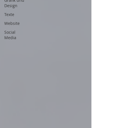
Grafik und
Design
Texte
Website
Social
Media