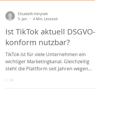
Elisabeth Herynek
5. Jan.
4 Min. Lesezeit
Ist TikTok aktuell DSGVO-
konform nutzbar?
TikTok ist für viele Unternehmen ein
wichtiger Marketingkanal. Gleichzeitig
steht die Plattform seit Jahren wegen
Datentransfers nach China im Fokus der
europäischen
Datenschutzaufsichtsbehörden. Die
zentrale Frage lautet daher: Ist TikTok
derzeit DSGVO-konform nutzbar?