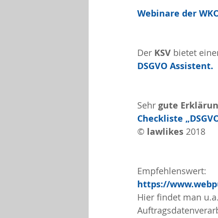
Webinare der WK
Der 
KSV 
bietet eine
DSGVO Assistent.
Sehr 
gute Erkläru
Checkliste „DSGV
© 
lawlikes 
2018
Empfehlenswert:
https://www.webp
Hier findet man u.a
Auftragsdatenverarb