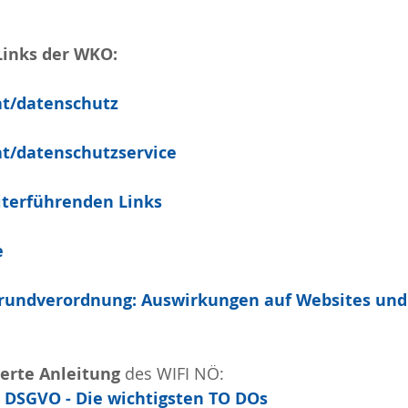
Links der WKO:
at/datenschutz
t/datenschutzservice
iterführenden Links
e
rundverordnung: Auswirkungen auf Websites un
rte Anleitung
 des WIFI NÖ:
r DSGVO - Die wichtigsten TO DOs