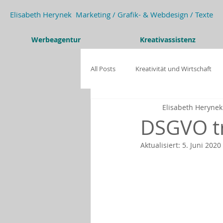
Elisabeth Herynek Marketing / Grafik- & Webdesign / Texte
Werbeagentur
Kreativassistenz
All Posts
Kreativität und Wirtschaft
Elisabeth Herynek
Kreativität und Wirtschaft
Förde
DSGVO tr
Aktualisiert:
5. Juni 2020
WiX.com
DSGVO
KI