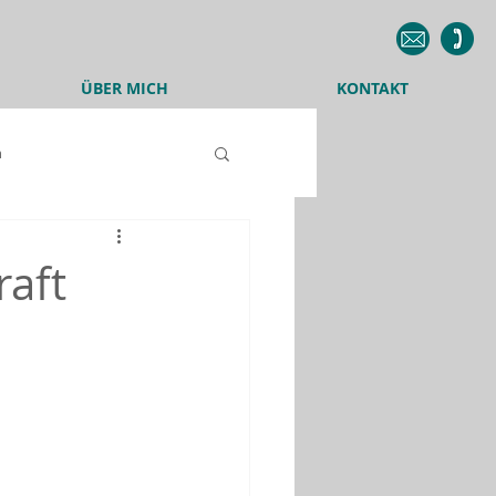
ÜBER MICH
KONTAKT
n
Weiterbildung
raft
Website
Social Media