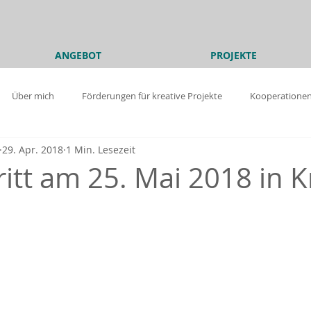
ANGEBOT
PROJEKTE
Über mich
Förderungen für kreative Projekte
Kooperatione
29. Apr. 2018
1 Min. Lesezeit
rungen für kreative Projekte
Über mich
Online Business
itt am 25. Mai 2018 in K
Barrierefreiheit
Know-how
Grafik und Design
Texte