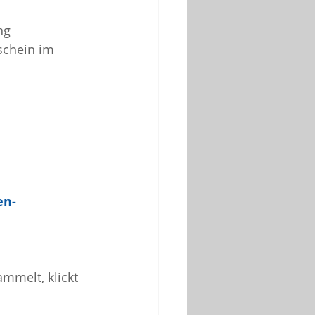
ng 
schein im 
en-
ammelt, klickt 