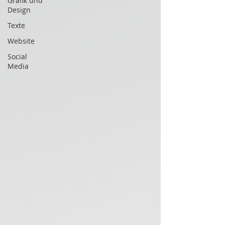
Grafik und
Design
Texte
Website
Social
Media