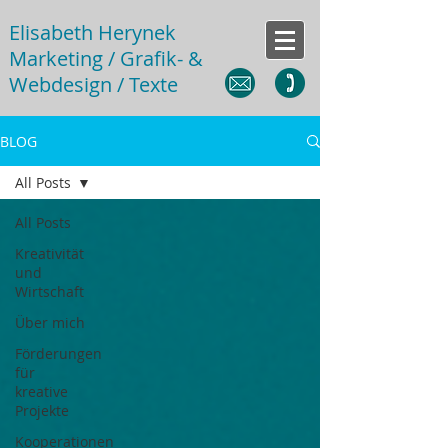
Elisabeth Herynek
Marketing / Grafik- &
Webdesign / Texte
BLOG
All Posts
All Posts
Kreativität
und
Wirtschaft
Über mich
Förderungen
für
kreative
Projekte
Kooperationen