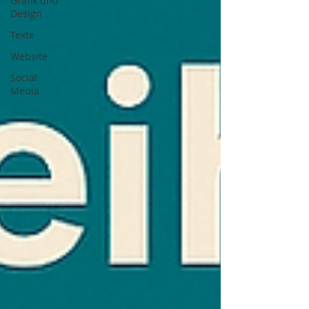
Grafik und
Design
Texte
Website
Social
Media