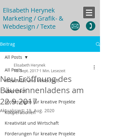
Elisabeth Herynek
Marketing / Grafik- &
Webdesign / Texte
Beitrag
All Posts
Elisabeth Herynek
All Posts
10. Sept. 2017
1 Min. Lesezeit
Neu-Eröffnung des
Kreativität und Wirtschaft
Bäuerinnenladens am
Über mich
22.9.2017
Förderungen für kreative Projekte
Aktualisiert:
19. Aug. 2020
Kooperationen
Kreativität und Wirtschaft
Förderungen für kreative Projekte