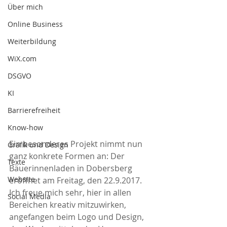
Über mich
Online Business
Weiterbildung
WiX.com
DSGVO
KI
Barrierefreiheit
Know-how
Ein besonderes Projekt nimmt nun 
Grafik und Design
ganz konkrete Formen an: Der 
Texte
Bäuerinnenladen in Dobersberg 
Website
eröffnet am Freitag, den 22.9.2017. 
Ich freue mich sehr, hier in allen 
Social Media
Bereichen kreativ mitzuwirken, 
angefangen beim Logo und Design, 