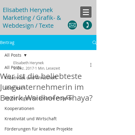
Elisabeth Herynek
Marketing / Grafik- &
Webdesign / Texte
Beitrag
All Posts
Elisabeth Herynek
All Posts
5. Dez. 2017
1 Min. Lesezeit
Wer ist die beliebteste
Kreativität und Wirtschaft
Jungunternehmerin im
Über mich
Bezirk Waidhofen/Thaya?
Förderungen für kreative Projekte
Kooperationen
Kreativität und Wirtschaft
Förderungen für kreative Projekte