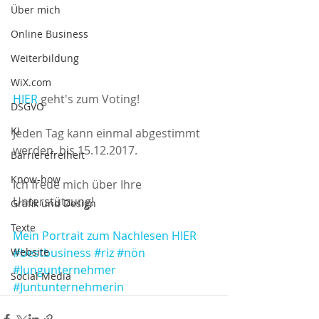
Über mich
Online Business
Weiterbildung
WiX.com
HIER
 geht's zum Voting!
DSGVO
KI
Jeden Tag kann einmal abgestimmt 
werden, bis 15.12.2017.
Barrierefreiheit
Know-how
Ich freue mich über Ihre 
Unterstützung!
Grafik und Design
Texte
Mein Portrait zum Nachlesen HIER
#bestbusiness
#riz
#nön
Website
#Jungunternehmer
Social Media
#Juntunternehmerin