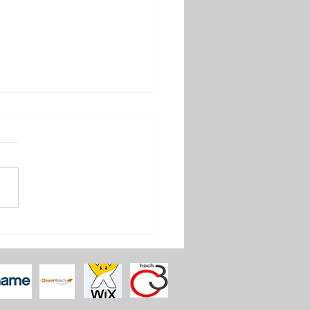
ie Banner einfach
rt