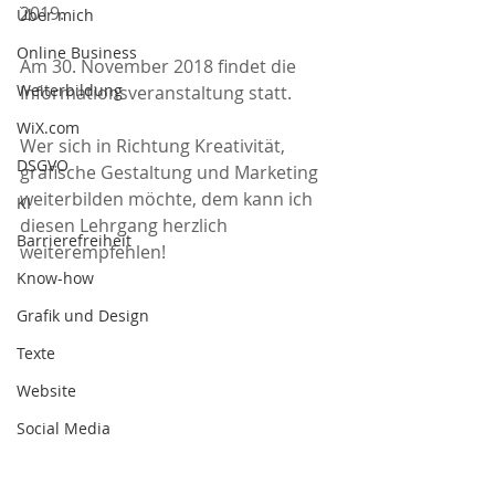
2019.
Über mich
Online Business
Am 30. November 2018 findet die 
Weiterbildung
Informationsveranstaltung statt.
WiX.com
Wer sich in Richtung Kreativität, 
DSGVO
grafische Gestaltung und Marketing 
weiterbilden möchte, dem kann ich 
KI
diesen Lehrgang herzlich 
Barrierefreiheit
weiterempfehlen! 
Know-how
Grafik und Design
Texte
Website
Social Media