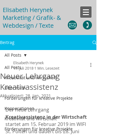
Elisabeth Herynek
Marketing / Grafik- &
Webdesign / Texte
Beitrag
All Posts
Elisabeth Herynek
All Posts
17. Juli 2018
1 Min. Lesezeit
Neuer Lehrgang
Kreativität und Wirtschaft
Kreativassistenz
Über mich
Aktualisiert:
28. Jan. 2021
Förderungen für kreative Projekte
Kooperationen
Der neue Lehrgang 
Kreativassistenz in der Wirtschaft
Kreativität und Wirtschaft
startet am 15. Februar 2019 im WIFI 
Förderungen für kreative Projekte
St. Pölten und dauert bis 28. Juni 